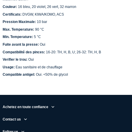
Couleur:
16 bleu, 20 violet, 26 vert, 32 marron
Certificats:
DVGW, KIWA/KOMO, ACS
Pression Maximale:
10 bar
Max. Temperature:
90 °C
Min. Temperature:
5 °C
Fuite avant la presse:
Oui
Compatibilité des pinces:
16-20: TH, H, B, U; 26-32: TH, H, B
Verifier le trou:
Oui
Usage:
Eau sanitaire et de chauffage
Compatible antigel:
Oui. <50% de glycol
Achetez en toute confiance
Contact us
Follow us