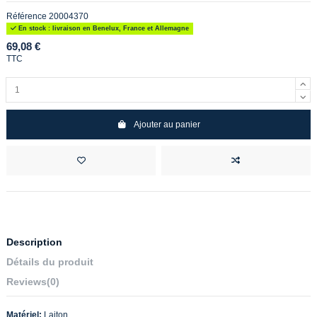
Référence
20004370
En stock : livraison en Benelux, France et Allemagne
69,08 €
TTC
Ajouter au panier
Description
Détails du produit
Reviews
(0)
Matériel:
Laiton