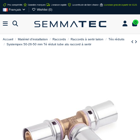
Français
Wishlist (
0
)
0
Accueil
Matériel d'installation
Raccords
Raccords à sertir laiton
Tés réduits
Systempex 50-26-50 mm Té réduit tube alu raccord à sertir