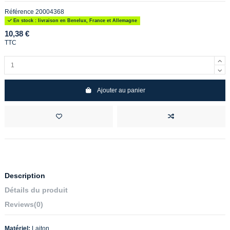
Référence
20004368
En stock : livraison en Benelux, France et Allemagne
10,38 €
TTC
Ajouter au panier
Description
Détails du produit
Reviews
(0)
Matériel:
Laiton