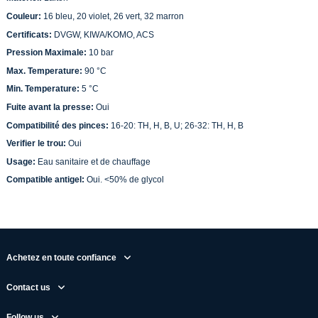
Couleur:
16 bleu, 20 violet, 26 vert, 32 marron
Certificats:
DVGW, KIWA/KOMO, ACS
Pression Maximale:
10 bar
Max. Temperature:
90 °C
Min. Temperature:
5 °C
Fuite avant la presse:
Oui
Compatibilité des pinces:
16-20: TH, H, B, U; 26-32: TH, H, B
Verifier le trou:
Oui
Usage:
Eau sanitaire et de chauffage
Compatible antigel:
Oui. <50% de glycol
Achetez en toute confiance
Contact us
Follow us