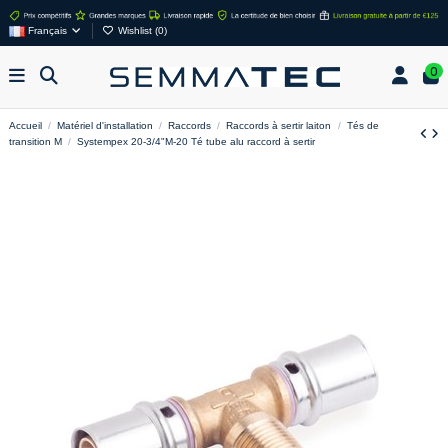
Français
Wishlist (
0
)
0
Accueil
Matériel d'installation
Raccords
Raccords à sertir laiton
Tés de
transition M
Systempex 20-3/4"M-20 Té tube alu raccord à sertir