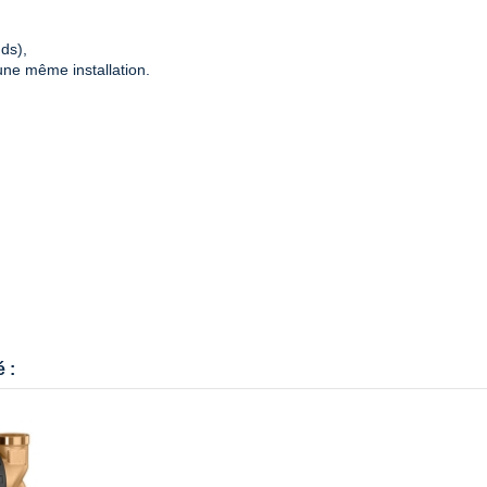
ds),
une même installation.
 :