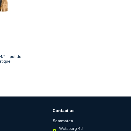
4/4 - pot de
étique
Contact us
Semmatec
Wetsberg 48