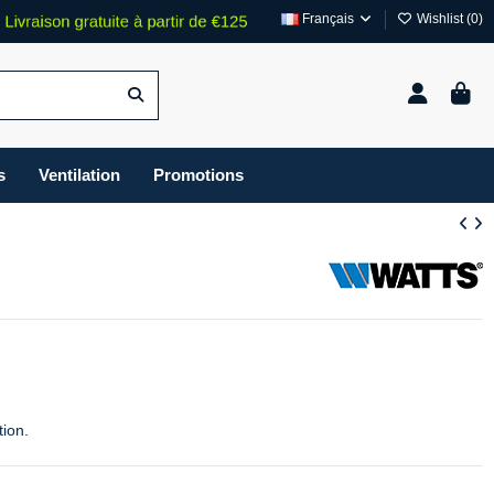
Français
Wishlist (
0
)
s
Ventilation
Promotions
tion.