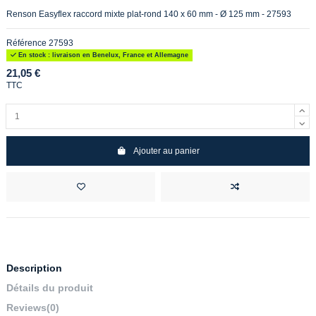
Renson Easyflex raccord mixte plat-rond 140 x 60 mm - Ø 125 mm - 27593
Référence
27593
En stock : livraison en Benelux, France et Allemagne
21,05 €
TTC
Ajouter au panier
Description
Détails du produit
Reviews
(0)