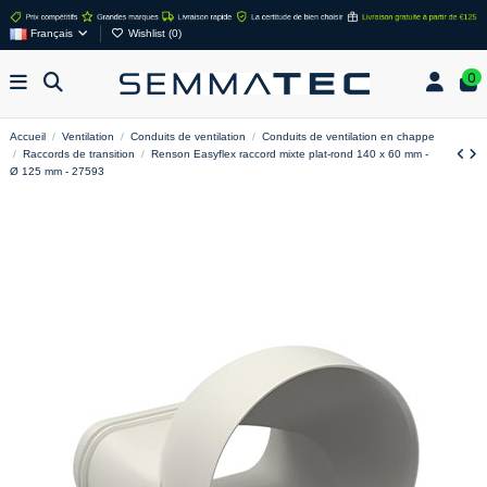
Français
Wishlist (
0
)
0
Accueil
Ventilation
Conduits de ventilation
Conduits de ventilation en chappe
Raccords de transition
Renson Easyflex raccord mixte plat-rond 140 x 60 mm -
Ø 125 mm - 27593