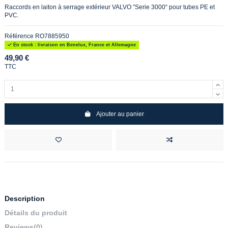
Raccords en laiton à serrage extérieur VALVO ”Serie 3000“ pour tubes PE et
PVC.
Référence
RO7885950
En stock : livraison en Benelux, France et Allemagne
49,90 €
TTC
Ajouter au panier
Description
Détails du produit
Reviews
(0)