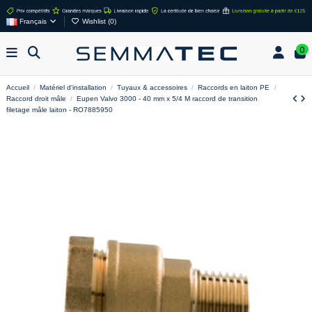
Français
Wishlist (
0
)
0
Accueil
Matériel d'installation
Tuyaux & accessoires
Raccords en laiton PE
Raccord droit mâle
Eupen Valvo 3000 - 40 mm x 5/4 M raccord de transition
filetage mâle laiton - RO7885950