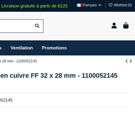
Français
Wishlist (
0
)
s
Ventilation
Promotions
32 x 28 mm - 1100052145
be en cuivre FF 32 x 28 mm - 1100052145
0052145