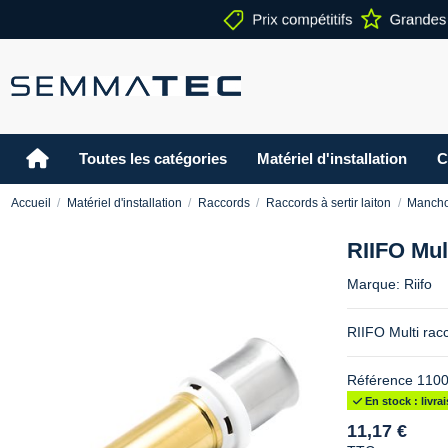
Toutes les catégories
Matériel d'installation
C
Accueil
Matériel d'installation
Raccords
Raccords à sertir laiton
Mancho
RIIFO Mul
Marque:
Riifo
RIIFO Multi rac
Référence
110
En stock : livr
11,17 €