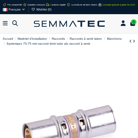
Français
Wishlist (
0
)
0
Accueil
Matériel d'installation
Raccords
Raccords à sertir laiton
Manchons
Systempex 75-75 mm raccord droit tube alu raccord à sertir