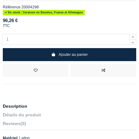
Référence
20004298
En stock : livraison en Benelux, France et Allemagne
96,26 €
TTC
Ajouter au panier
Description
Détails du produit
Reviews
(0)
Matériel:
Laiton