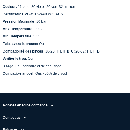
Couleur:
16 bleu, 20 violet, 26 vert, 32 marron
Certificats:
DVGW, KIWA/KOMO, ACS
Pression Maximale:
10 bar
Max. Temperature:
90 °C
Min. Temperature:
5 °C
Fuite avant la presse:
Oui
Compatibilité des pinces:
16-20: TH, H, B, U; 26-32: TH, H, B
Verifier le trou:
Oui
Usage:
Eau sanitaire et de chauffage
Compatible antigel:
Oui. <50% de glycol
Achetez en toute confiance
Contact us
Follow us