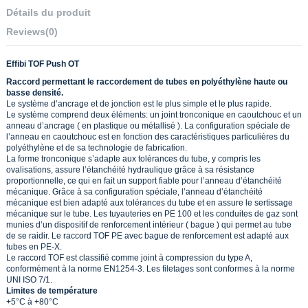
Détails du produit
Reviews
(0)
Effibi TOF Push OT
Raccord permettant le raccordement de tubes en polyéthylène haute ou
basse densité.
Le système d’ancrage et de jonction est le plus simple et le plus rapide.
Le système comprend deux éléments: un joint tronconique en caoutchouc et un
anneau d’ancrage ( en plastique ou métallisé ). La configuration spéciale de
l’anneau en caoutchouc est en fonction des caractéristiques particulières du
polyéthylène et de sa technologie de fabrication.
La forme tronconique s’adapte aux tolérances du tube, y compris les
ovalisations, assure l’étanchéité hydraulique grâce à sa résistance
proportionnelle, ce qui en fait un support fiable pour l’anneau d’étanchéité
mécanique. Grâce à sa configuration spéciale, l’anneau d’étanchéité
mécanique est bien adapté aux tolérances du tube et en assure le sertissage
mécanique sur le tube. Les tuyauteries en PE 100 et les conduites de gaz sont
munies d’un dispositif de renforcement intérieur ( bague ) qui permet au tube
de se raidir. Le raccord TOF PE avec bague de renforcement est adapté aux
tubes en PE-X.
Le raccord TOF est classifié comme joint à compression du type A,
conformément à la norme EN1254-3. Les filetages sont conformes à la norme
UNI ISO 7/1.
Limites de température
+5°C à +80°C