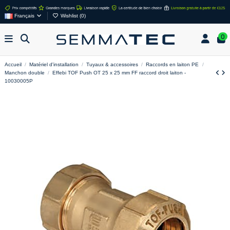
Français
Wishlist (
0
)
0
Accueil
Matériel d'installation
Tuyaux & accessoires
Raccords en laiton PE
Manchon double
Effebi TOF Push OT 25 x 25 mm FF raccord droit laiton -
10030005P