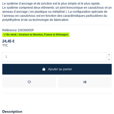
Le système d’ancrage et de jonction est le plus simple et le plus rapide.
Le système comprend deux éléments: un joint tronconique en caoutchouc et un
anneau d’ancrage ( en plastique ou métallisé ). La configuration spéciale de
l’anneau en caoutchouc est en fonction des caractéristiques particulières du
polyéthylène et de sa technologie de fabrication.
Référence
10030005P
En stock : livraison en Benelux, France et Allemagne
24,45 €
TTC
Ajouter au panier
Description