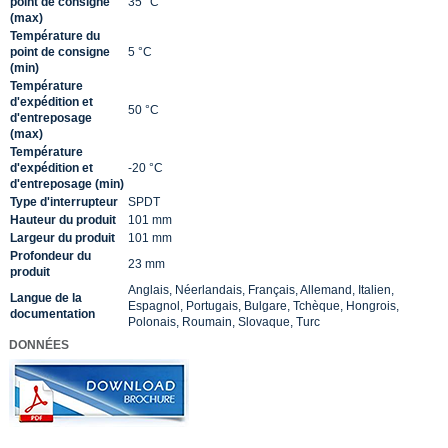
point de consigne
35 °C
(max)
Température du
point de consigne
5 °C
(min)
Température
d'expédition et
50 °C
d'entreposage
(max)
Température
d'expédition et
-20 °C
d'entreposage (min)
Type d'interrupteur
SPDT
Hauteur du produit
101 mm
Largeur du produit
101 mm
Profondeur du
23 mm
produit
Anglais, Néerlandais, Français, Allemand, Italien,
Langue de la
Espagnol, Portugais, Bulgare, Tchèque, Hongrois,
documentation
Polonais, Roumain, Slovaque, Turc
DONNÉES