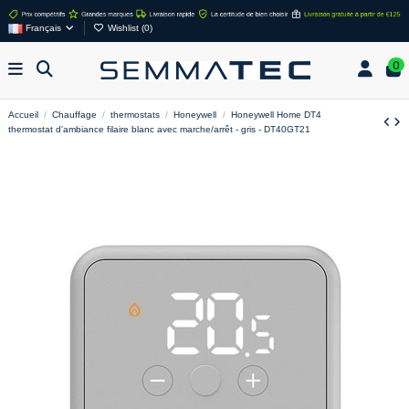
Français
Wishlist (
0
)
0
Accueil
Chauffage
thermostats
Honeywell
Honeywell Home DT4
thermostat d'ambiance filaire blanc avec marche/arrêt - gris - DT40GT21