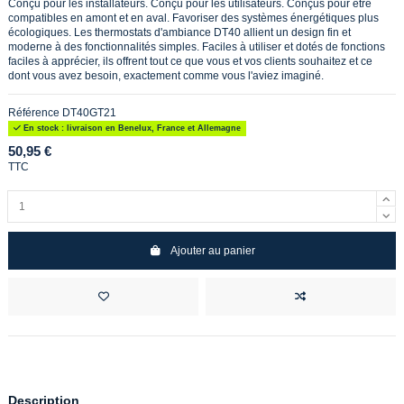
Conçu pour les installateurs. Conçu pour les utilisateurs. Conçus pour être
compatibles en amont et en aval. Favoriser des systèmes énergétiques plus
écologiques. Les thermostats d'ambiance DT40 allient un design fin et
moderne à des fonctionnalités simples. Faciles à utiliser et dotés de fonctions
faciles à apprécier, ils offrent tout ce que vous et vos clients souhaitez et ce
dont vous avez besoin, exactement comme vous l'aviez imaginé.
Référence
DT40GT21
En stock : livraison en Benelux, France et Allemagne
50,95 €
TTC
Ajouter au panier
Description