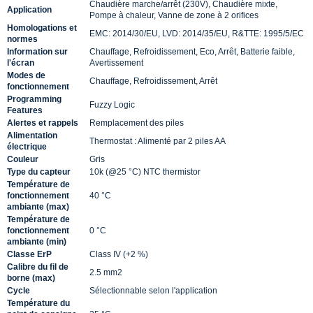
Chaudière marche/arrêt (230V), Chaudière mixte,
Application
Pompe à chaleur, Vanne de zone à 2 orifices
Homologations et
EMC: 2014/30/EU, LVD: 2014/35/EU, R&TTE: 1995/5/EC
normes
Information sur
Chauffage, Refroidissement, Eco, Arrêt, Batterie faible,
l'écran
Avertissement
Modes de
Chauffage, Refroidissement, Arrêt
fonctionnement
Programming
Fuzzy Logic
Features
Alertes et rappels
Remplacement des piles
Alimentation
Thermostat : Alimenté par 2 piles AA
électrique
Couleur
Gris
Type du capteur
10k (@25 °C) NTC thermistor
Température de
fonctionnement
40 °C
ambiante (max)
Température de
fonctionnement
0 °C
ambiante (min)
Classe ErP
Class IV (+2 %)
Calibre du fil de
2.5 mm2
borne (max)
Cycle
Sélectionnable selon l'application
Température du