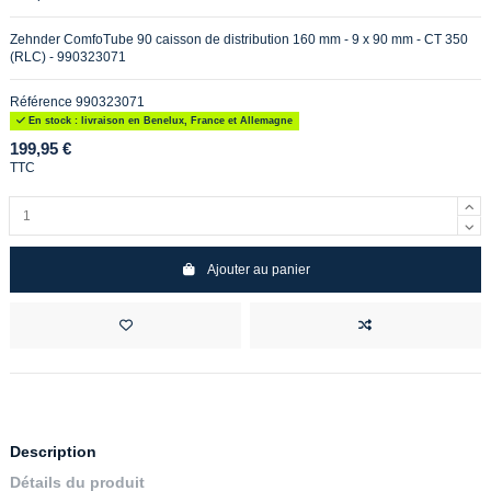
Zehnder ComfoTube 90 caisson de distribution 160 mm - 9 x 90 mm - CT 350
(RLC) - 990323071
Référence
990323071
En stock : livraison en Benelux, France et Allemagne
199,95 €
TTC
Ajouter au panier
Description
Détails du produit