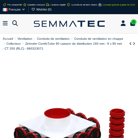
Français
Wishlist (
0
)
0
Accueil
Ventilation
Conduits de ventilation
Conduits de ventilation en chappe
Collecteur
Zehnder ComfoTube 90 caisson de distribution 160 mm - 9 x 90 mm
- CT 350 (RLC) - 990323071