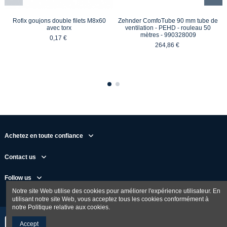
Rofix goujons double filets M8x60
Zehnder ComfoTube 90 mm tube de
avec torx
ventilation - PEHD - rouleau 50
mètres - 990328009
0,17 €
264,86 €
Achetez en toute confiance
Contact us
Follow us
Notre site Web utilise des cookies pour améliorer l'expérience utilisateur. En
utilisant notre site Web, vous acceptez tous les cookies conformément à
notre Politique relative aux cookies.
Accept