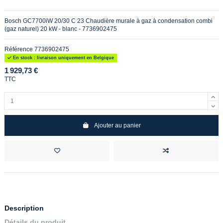
Bosch GC7700iW 20/30 C 23 Chaudière murale à gaz à condensation combi
(gaz naturel) 20 kW - blanc - 7736902475
Référence
7736902475
En stock : livraison uniquement en Belgique
1 929,73 €
TTC
Ajouter au panier
Description
Détails du produit