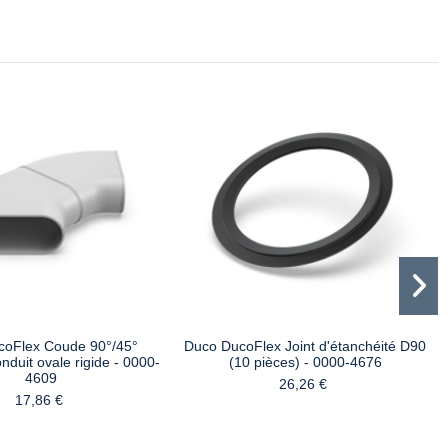
coFlex Coude 90°/45°
Duco DucoFlex Joint d'étanchéité D90
onduit ovale rigide - 0000-
(10 pièces) - 0000-4676
4609
26,26 €
17,86 €