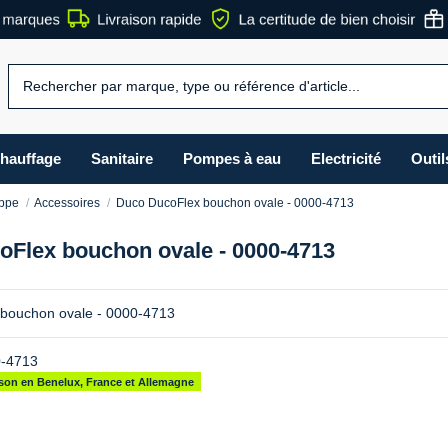
hauffage
Sanitaire
Pompes à eau
Electricité
Outil
appe
Accessoires
Duco DucoFlex bouchon ovale - 0000-4713
Flex bouchon ovale - 0000-4713
bouchon ovale - 0000-4713
-4713
aison en Benelux, France et Allemagne