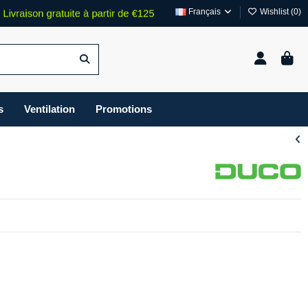
Français
Wishlist (
0
)
s
Ventilation
Promotions