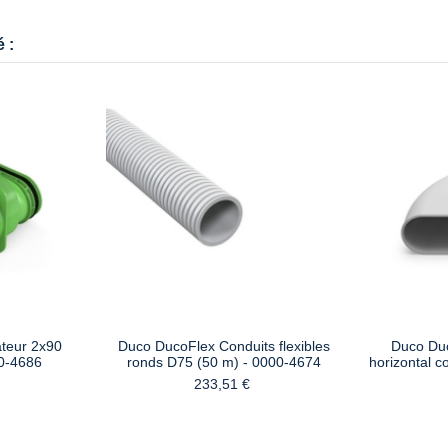
 :
teur 2x90
Duco DucoFlex Conduits flexibles
Duco Du
00-4686
ronds D75 (50 m) - 0000-4674
horizontal c
233,51 €