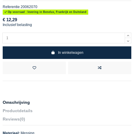
Referentie
20062070
Op voorraad : levering in Benelux, Frankrijk en Duitsland
€ 12,29
Inclusief belasting
In winkelwagen
Omschrijving
Productdetails
Reviews
(0)
Materiaal:
Messing