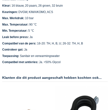
Kleur:
16 blauw, 20 paars, 26 groen, 32 bruin
Keuringen:
DVGW, KIWA/KOMO, ACS
Max. Werkdruk:
10 bar
Max. Temperatuur:
90 °C
Min. Temperatuur:
5 °C
Leak before press:
Ja
Compatibel van de pers:
16-20: TH, H, B, U; 26-32: TH, H, B
Controleer gat:
Ja
Toepassing:
Sanitair en verwarmingswater
Compatibel met antivries:
Ja. <50% Glycol
Klanten die dit product aangeschaft hebben kochten ook...