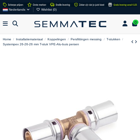
Nederlands
Wishlist (
0
)
0
Home
Installatiemateriaal
Koppelingen
Persfittingen messing
T-stukken
Systempex 26-26-26 mm T-stuk VPE-Alu-buis persen