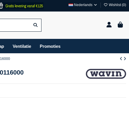
Nederlands
Wishlist (
0
)
ap
Ventilatie
Promoties
116000
10116000