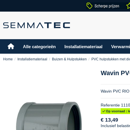
Alle categorieën
Installatiemateriaal
Verwarm
Home
Installatiemateriaal
Buizen & Hulpstukken
PVC hulpstukken met di
Wavin PVC
Wavin PVC RIO 
Referentie
111
Op voorraad : le
€ 13,49
Inclusief belasti