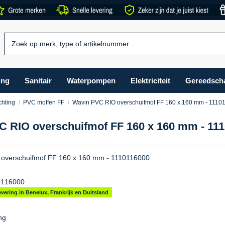
ing
Sanitair
Waterpompen
Elektriciteit
Gereedsch
chting
PVC moffen FF
Wavin PVC RIO overschuifmof FF 160 x 160 mm - 1110
 RIO overschuifmof FF 160 x 160 mm - 11
overschuifmof FF 160 x 160 mm - 1110116000
0116000
vering in Benelux, Frankrijk en Duitsland
ng