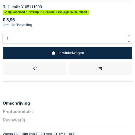
Referentie
3105111000
Op voorraad : levering in Benelux, Frankrijk en Duitsland
€ 3,96
Inclusief belasting
In winkelwagen
Omschrijving
Productdetails
Reviews
(0)
Wavin PVC lijm kap F 110 mm - 3105111000