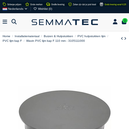
Nederlands
Wishlist (
0
)
0
Home
Installatiemateriaal
Buizen & Hulpstukken
PVC hulpstukken lijm
PVC lijm kap F
Wavin PVC lijm kap F 110 mm - 3105111000