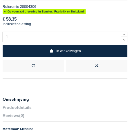
Referentie
20004306
Op voorraad : levering in Benelux, Frankrijk en Duitsland
€ 58,35
Inclusief belasting
In winkelwagen
Omschrijving
Productdetails
Reviews
(0)
Materiaal:
Messing