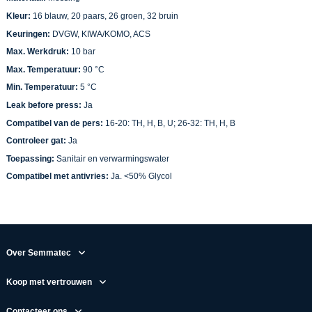
Kleur:
16 blauw, 20 paars, 26 groen, 32 bruin
Keuringen:
DVGW, KIWA/KOMO, ACS
Max. Werkdruk:
10 bar
Max. Temperatuur:
90 °C
Min. Temperatuur:
5 °C
Leak before press:
Ja
Compatibel van de pers:
16-20: TH, H, B, U; 26-32: TH, H, B
Controleer gat:
Ja
Toepassing:
Sanitair en verwarmingswater
Compatibel met antivries:
Ja. <50% Glycol
Over Semmatec
Koop met vertrouwen
Contacteer ons