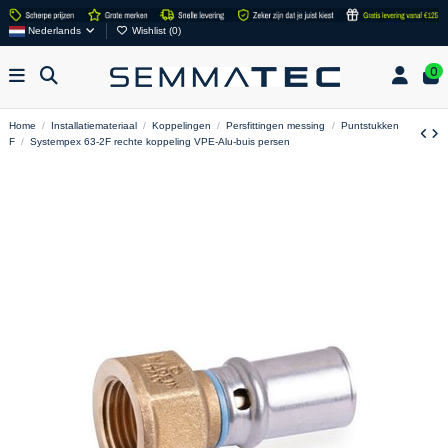
Nederlands
Wishlist (
0
)
0
Home
Installatiemateriaal
Koppelingen
Persfittingen messing
Puntstukken
F
Systempex 63-2F rechte koppeling VPE-Alu-buis persen