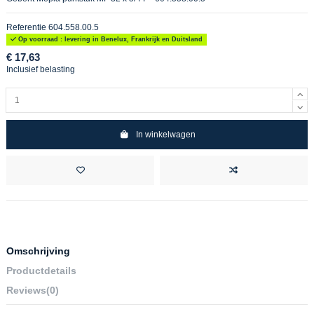
Referentie
604.558.00.5
Op voorraad : levering in Benelux, Frankrijk en Duitsland
€ 17,63
Inclusief belasting
In winkelwagen
Omschrijving
Productdetails
Reviews
(0)