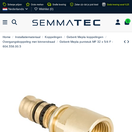
Nederlands
Wishlist (
0
)
0
Home
Installatiemateriaal
Koppelingen
Geberit Mepla koppelingen
Overgangskoppeling met binnendraad
Geberit Mepla puntstuk MF 32 x 5/4 F -
604.558.00.5