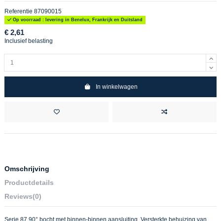
Referentie
87090015
Op voorraad : levering in Benelux, Frankrijk en Duitsland
€ 2,61
Inclusief belasting
In winkelwagen
Omschrijving
Productdetails
Reviews
(0)
Serie 87 90° bocht met binnen-binnen aansluiting. Versterkte behuizing van