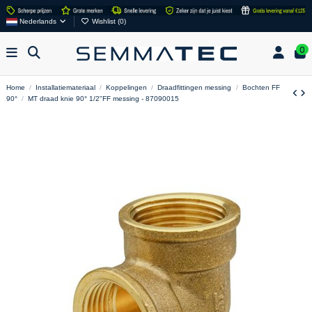
Nederlands
Wishlist (
0
)
0
Home
Installatiemateriaal
Koppelingen
Draadfittingen messing
Bochten FF
90°
MT draad knie 90° 1/2"FF messing - 87090015