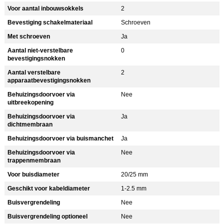
Voor aantal inbouwsokkels
2
Bevestiging schakelmateriaal
Schroeven
Met schroeven
Ja
Aantal niet-verstelbare
0
bevestigingsnokken
Aantal verstelbare
2
apparaatbevestigingsnokken
Behuizingsdoorvoer via
Nee
uitbreekopening
Behuizingsdoorvoer via
Ja
dichtmembraan
Behuizingsdoorvoer via buismanchet
Ja
Behuizingsdoorvoer via
Nee
trappenmembraan
Voor buisdiameter
20/25 mm
Geschikt voor kabeldiameter
1-2.5 mm
Buisvergrendeling
Nee
Buisvergrendeling optioneel
Nee