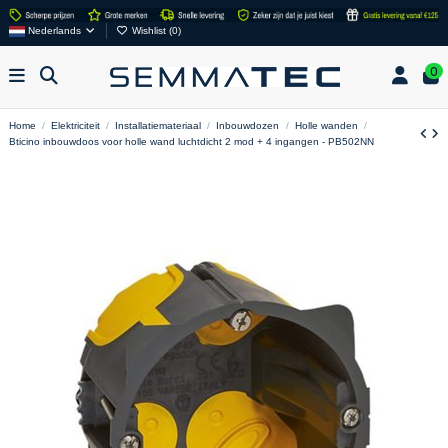
Nederlands
Wishlist (
0
)
0
Home
Elektriciteit
Installatiemateriaal
Inbouwdozen
Holle wanden
Bticino inbouwdoos voor holle wand luchtdicht 2 mod + 4 ingangen - PB502NN