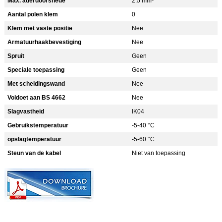
Max. aderdoorsnede
2.5 mm²
Aantal polen klem
0
Klem met vaste positie
Nee
Armatuurhaakbevestiging
Nee
Spruit
Geen
Speciale toepassing
Geen
Met scheidingswand
Nee
Voldoet aan BS 4662
Nee
Slagvastheid
IK04
Gebruikstemperatuur
-5-40 °C
opslagtemperatuur
-5-60 °C
Steun van de kabel
Niet van toepassing