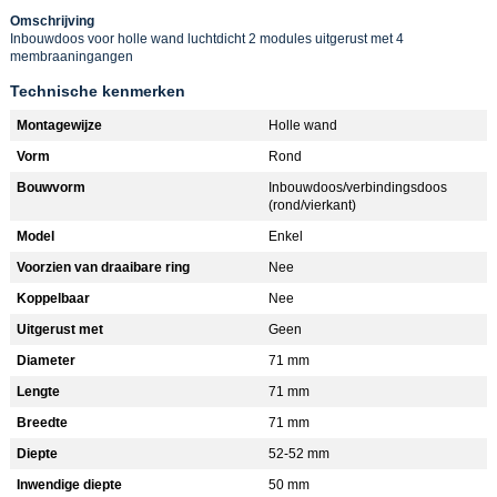
Omschrijving
Inbouwdoos voor holle wand luchtdicht 2 modules uitgerust met 4
membraaningangen
Technische kenmerken
Montagewijze
Holle wand
Vorm
Rond
Bouwvorm
Inbouwdoos/verbindingsdoos
(rond/vierkant)
Model
Enkel
Voorzien van draaibare ring
Nee
Koppelbaar
Nee
Uitgerust met
Geen
Diameter
71 mm
Lengte
71 mm
Breedte
71 mm
Diepte
52-52 mm
Inwendige diepte
50 mm