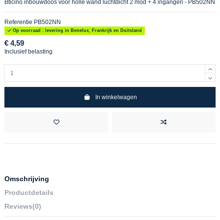
Bticino inbouwdoos voor holle wand luchtdicht 2 mod + 4 ingangen - PB502NN
Referentie
PB502NN
Op voorraad : levering in Benelux, Frankrijk en Duitsland
€ 4,59
Inclusief belasting
In winkelwagen
Omschrijving
Productdetails
Reviews
(0)