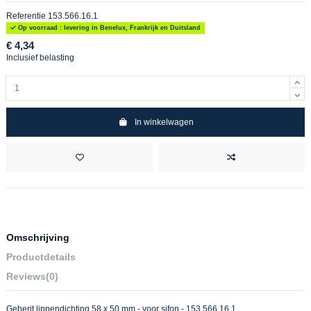
Referentie
153.566.16.1
Op voorraad : levering in Benelux, Frankrijk en Duitsland
€ 4,34
Inclusief belasting
In winkelwagen
Omschrijving
Productdetails
Reviews
(0)
Geberit lippendichting 58 x 50 mm - voor sifon - 153.566.16.1