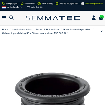
Nederlands
Wishlist (
0
)
0
Home
Installatiemateriaal
Buizen & Hulpstukken
Gummi afvoerhulpstukken
Geberit lippendichting 58 x 50 mm - voor sifon - 153.566.16.1