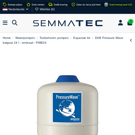
Nederlands
Wishlist (
0
)
0
Home
Waterpompen
Toebehoren pompen
Expansie kit
DAB Pressure Wave
balgvat 24 l - verticaal - PWB24