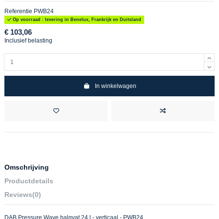
Referentie
PWB24
Op voorraad : levering in Benelux, Frankrijk en Duitsland
€ 103,06
Inclusief belasting
In winkelwagen
Omschrijving
Productdetails
Reviews
(0)
DAB Pressure Wave balgvat 24 l - verticaal - PWB24