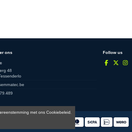
er ons
Follow us
c
erg 48
Tessenderlo
semmatec.be
79.489
 overeenstemming met ons Cookiebeleid.