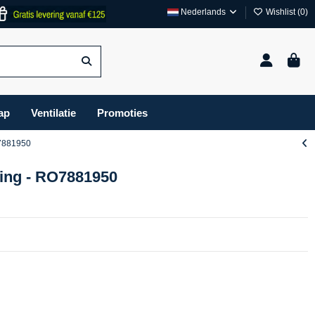
Nederlands
Wishlist (
0
)
ap
Ventilatie
Promoties
O7881950
ing - RO7881950