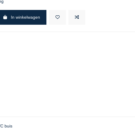
ng
In winkelwagen
C buis