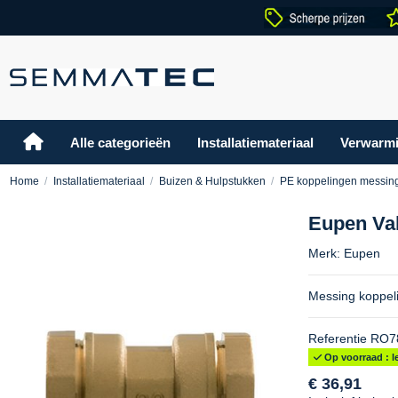
Alle categorieën
Installatiemateriaal
Verwarm
Home
Installatiemateriaal
Buizen & Hulpstukken
PE koppelingen messin
Eupen Val
Merk:
Eupen
Messing koppel
Referentie
RO7
Op voorraad : le
€ 36,91