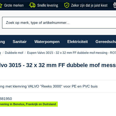
ing
Sanitair
Waterpompen
Elektriciteit
Gereedsch
g
Dubbele mof
Eupen Valvo 3015 - 32 x 32 mm FF dubbele mof messing - R
vo 3015 - 32 x 32 mm FF dubbele mof mess
ing met klemring VALVO ”Reeks 3000“ voor PE en PVC buis
881950
vering in Benelux, Frankrijk en Duitsland