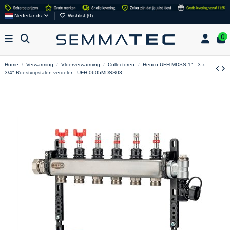
Nederlands
Wishlist (
0
)
0
Home
Verwarming
Vloerverwarming
Collectoren
Henco UFH-MDSS 1" - 3 x
3/4" Roestvrij stalen verdeler - UFH-0605MDSS03