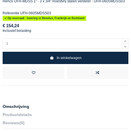
Henco UFH-MDSS 1" - 3 x 3/4" Roestvrij stalen verdeler - UFH-0605MDSS03
Referentie
UFH-0605MDSS03
Op voorraad : levering in Benelux, Frankrijk en Duitsland
€ 154,24
Inclusief belasting
In winkelwagen
Omschrijving
Productdetails
Reviews
(0)