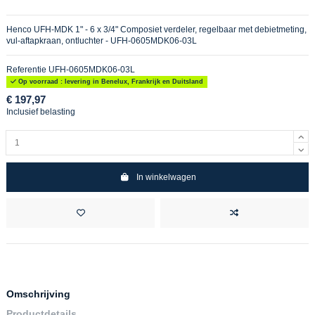
Henco UFH-MDK 1" - 6 x 3/4" Composiet verdeler, regelbaar met debietmeting,
vul-aftapkraan, ontluchter - UFH-0605MDK06-03L
Referentie
UFH-0605MDK06-03L
Op voorraad : levering in Benelux, Frankrijk en Duitsland
€ 197,97
Inclusief belasting
In winkelwagen
Omschrijving
Productdetails