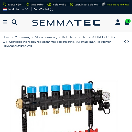
Nederlands
Wishlist (
0
)
0
Home
Verwarming
Vloerverwarming
Collectoren
Henco UFH-MDK 1" - 6 x
3/4" Composiet verdeler, regelbaar met debietmeting, vul-aftapkraan, ontluchter -
UFH-0605MDK06-03L