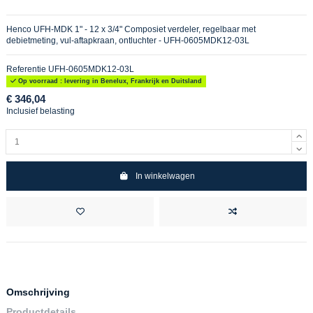
Henco UFH-MDK 1" - 12 x 3/4" Composiet verdeler, regelbaar met
debietmeting, vul-aftapkraan, ontluchter - UFH-0605MDK12-03L
Referentie
UFH-0605MDK12-03L
Op voorraad : levering in Benelux, Frankrijk en Duitsland
€ 346,04
Inclusief belasting
In winkelwagen
Omschrijving
Productdetails