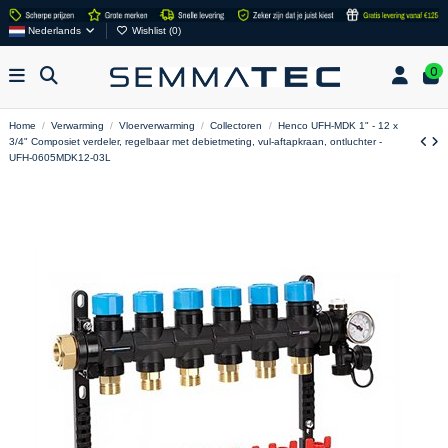
Nederlands
Wishlist (
0
)
0
Home
Verwarming
Vloerverwarming
Collectoren
Henco UFH-MDK 1" - 12 x
3/4" Composiet verdeler, regelbaar met debietmeting, vul-aftapkraan, ontluchter -
UFH-0605MDK12-03L