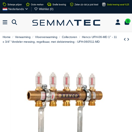
Nederlands
Wishlist (
0
)
0
Home
Verwarming
Vloerverwarming
Collectoren
Henco UFH-06-MD 1" - 11
x 3/4" Verdeler messing, regelbaar, met debietmeting - UFH-060511-MD