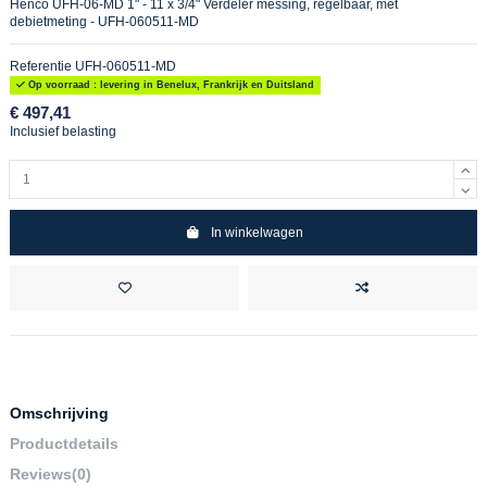
Henco UFH-06-MD 1" - 11 x 3/4" Verdeler messing, regelbaar, met
debietmeting - UFH-060511-MD
Referentie
UFH-060511-MD
Op voorraad : levering in Benelux, Frankrijk en Duitsland
€ 497,41
Inclusief belasting
In winkelwagen
Omschrijving
Productdetails
Reviews
(0)