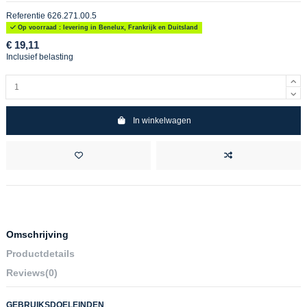
Referentie
626.271.00.5
Op voorraad : levering in Benelux, Frankrijk en Duitsland
€ 19,11
Inclusief belasting
In winkelwagen
Omschrijving
Productdetails
Reviews
(0)
GEBRUIKSDOELEINDEN