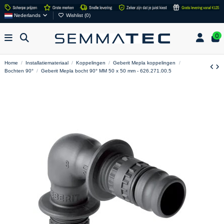
Nederlands
Wishlist (
0
)
0
Home
Installatiemateriaal
Koppelingen
Geberit Mepla koppelingen
Bochten 90°
Geberit Mepla bocht 90° MM 50 x 50 mm - 626.271.00.5