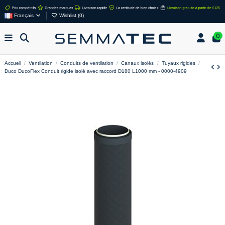
Français
Wishlist (
0
)
0
Accueil
Ventilation
Conduits de ventilation
Canaux isolés
Tuyaux rigides
Duco DucoFlex Conduit rigide isolé avec raccord D180 L1000 mm - 0000-4909