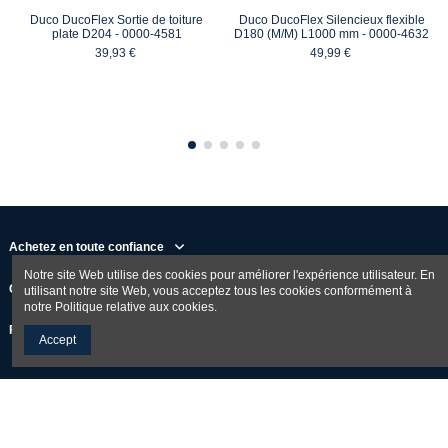
Duco DucoFlex Sortie de toiture
Duco DucoFlex Silencieux flexible
plate D204 - 0000-4581
D180 (M/M) L1000 mm - 0000-4632
39,93 €
49,99 €
Achetez en toute confiance
Notre site Web utilise des cookies pour améliorer l'expérience utilisateur. En
Contact us
utilisant notre site Web, vous acceptez tous les cookies conformément à
notre Politique relative aux cookies.
Follow us
Accept