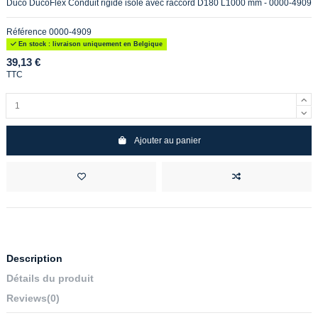
Duco DucoFlex Conduit rigide isolé avec raccord D180 L1000 mm - 0000-4909
Référence
0000-4909
En stock : livraison uniquement en Belgique
39,13 €
TTC
Ajouter au panier
Description
Détails du produit
Reviews
(0)