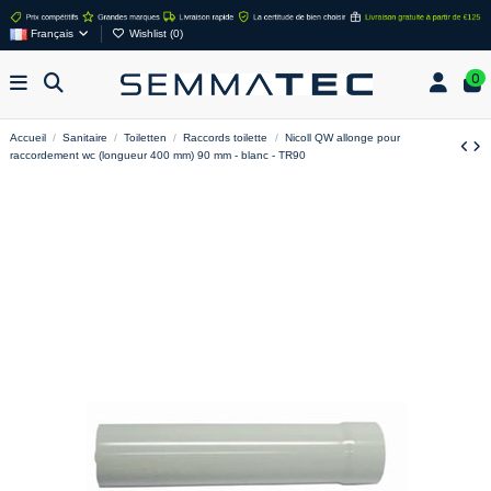
Français
Wishlist (
0
)
0
Accueil
Sanitaire
Toiletten
Raccords toilette
Nicoll QW allonge pour
raccordement wc (longueur 400 mm) 90 mm - blanc - TR90