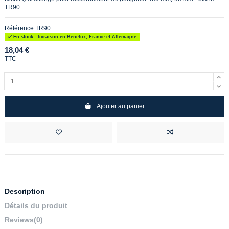
TR90
Référence
TR90
En stock : livraison en Benelux, France et Allemagne
18,04 €
TTC
Ajouter au panier
Description
Détails du produit
Reviews
(0)