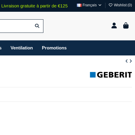
Français
Wishlist (
0
)
s
Ventilation
Promotions