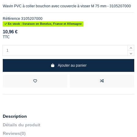
Wavin PVC à coller bouchon avec couvercle à visser M 75 mm - 3105207000
Référence
3105207000
En stock : livraison en Benelux, France et Allemagne
10,96 €
TTC
Ajouter au panier
Description
Détails du produit
Reviews
(0)