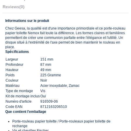
Reviews
(0)
Informations sur le produit
Chez Geesa, la qualité est d'une importance primordiale et ce porte-rouleau
papier toilette Nemox fait toute la différence. Les formes claires et familières
permettent de créer une communion parfaite entre l'élégance et l'utilité. Un
disque situé à l'extrémité de l'axe permet de bien maintenir le rouleau en
place.
Spécifications
Largeur
151 mm
Profondeur
87 mm
Hauteur
49 mm
Poids
225 Gramme
Couleur
Noir
Matériau
Acier inoxydable, Zamac
Type de montage
Vis
Kit de montage inclus
Oui
Numéro d'article
916509-06
Code EAN
8712163206510
Que contient l'emballage
Porte-rouleau papier toilette / Porte-rouleaux papier toilette de
rechange
Vis et chevilles Fischer