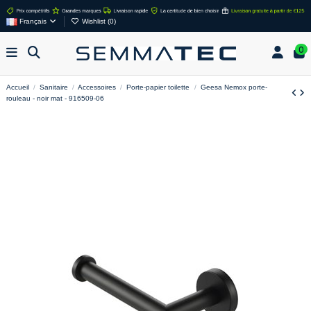
Français
Wishlist (
0
)
0
Accueil
Sanitaire
Accessoires
Porte-papier toilette
Geesa Nemox porte-
rouleau - noir mat - 916509-06