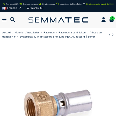
Français
Wishlist (
0
)
0
Accueil
Matériel d'installation
Raccords
Raccords à sertir laiton
Pièces de
transition F
Systempex 32-5/4F raccord droit tube PEX-Alu raccord à serrer