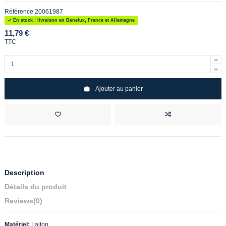
Référence
20061987
En stock : livraison en Benelux, France et Allemagne
11,79 €
TTC
Ajouter au panier
Description
Détails du produit
Reviews
(0)
Matériel:
Laiton