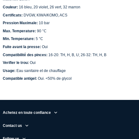
Couleur:
16 bleu, 20 violet, 26 vert, 32 marron
Certificats:
DVGW, KIWA/KOMO, ACS
Pression Maximale:
10 bar
Max. Temperature:
90 °C
Min. Temperature:
5 °C
Fuite avant la presse:
Oui
Compatibilité des pinces:
16-20: TH, H, B, U; 26-32: TH, H, B
Verifier le trou:
Oui
Usage:
Eau sanitaire et de chauffage
Compatible antigel:
Oui. <50% de glycol
Achetez en toute confiance
Contact us
Follow us