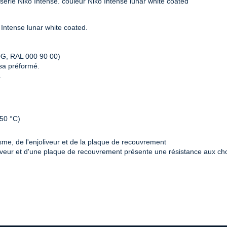
rie Niko Intense. couleur Niko Intense lunar white coated
Intense lunar white coated.
0G, RAL 000 90 00)
sa préformé.
.
650 °C)
me, de l'enjoliveur et de la plaque de recouvrement
iveur et d'une plaque de recouvrement présente une résistance aux ch