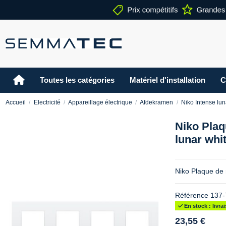
Toutes les catégories
Matériel d'installation
C
Accueil
Electricité
Appareillage électrique
Afdekramen
Niko Intense lun
Niko Plaq
lunar whi
Niko Plaque de 
Référence
137-
En stock : livr
23,55 €