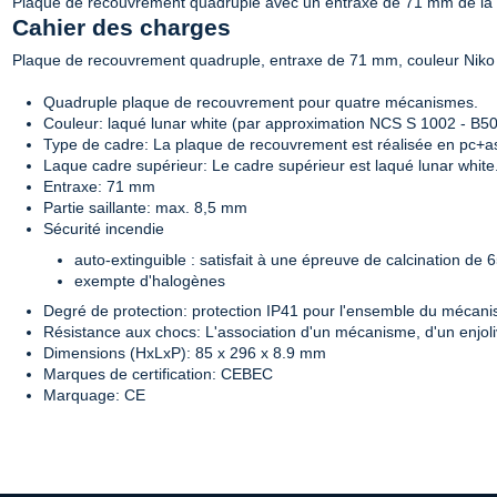
Plaque de recouvrement quadruple avec un entraxe de 71 mm de la sé
Cahier des charges
Plaque de recouvrement quadruple, entraxe de 71 mm, couleur Niko 
Quadruple plaque de recouvrement pour quatre mécanismes.
Couleur: laqué lunar white (par approximation NCS S 1002 - B5
Type de cadre: La plaque de recouvrement est réalisée en pc+a
Laque cadre supérieur: Le cadre supérieur est laqué lunar white
Entraxe: 71 mm
Partie saillante: max. 8,5 mm
Sécurité incendie
auto-extinguible : satisfait à une épreuve de calcination de 
exempte d'halogènes
Degré de protection: protection IP41 pour l'ensemble du mécanis
Résistance aux chocs: L'association d'un mécanisme, d'un enjol
Dimensions (HxLxP): 85 x 296 x 8.9 mm
Marques de certification: CEBEC
Marquage: CE