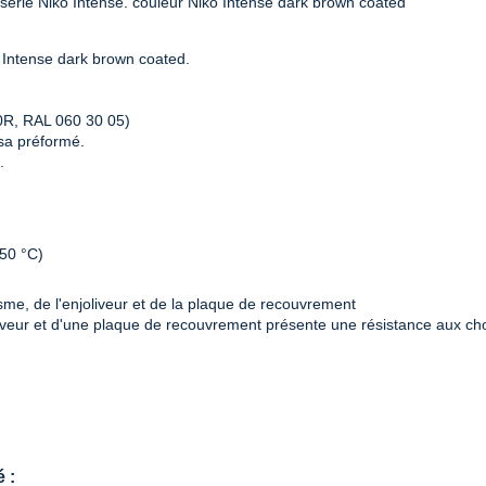
érie Niko Intense. couleur Niko Intense dark brown coated
Intense dark brown coated.
0R, RAL 060 30 05)
sa préformé.
.
650 °C)
me, de l'enjoliveur et de la plaque de recouvrement
iveur et d'une plaque de recouvrement présente une résistance aux ch
 :