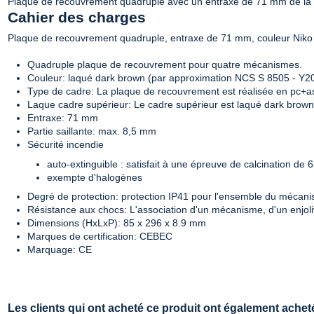
Plaque de recouvrement quadruple avec un entraxe de 71 mm de la s
Cahier des charges
Plaque de recouvrement quadruple, entraxe de 71 mm, couleur Niko 
Quadruple plaque de recouvrement pour quatre mécanismes.
Couleur: laqué dark brown (par approximation NCS S 8505 - Y2
Type de cadre: La plaque de recouvrement est réalisée en pc+a
Laque cadre supérieur: Le cadre supérieur est laqué dark brown
Entraxe: 71 mm
Partie saillante: max. 8,5 mm
Sécurité incendie
auto-extinguible : satisfait à une épreuve de calcination de 
exempte d'halogènes
Degré de protection: protection IP41 pour l'ensemble du mécanis
Résistance aux chocs: L'association d'un mécanisme, d'un enjol
Dimensions (HxLxP): 85 x 296 x 8.9 mm
Marques de certification: CEBEC
Marquage: CE
Les clients qui ont acheté ce produit ont également acheté