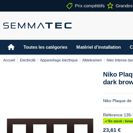
Toutes les catégories
Matériel d'installation
C
Accueil
Electricité
Appareillage électrique
Afdekramen
Niko Intense da
Niko Plaq
dark brow
Niko Plaque de 
Référence
135-
En stock : livr
23,61 €