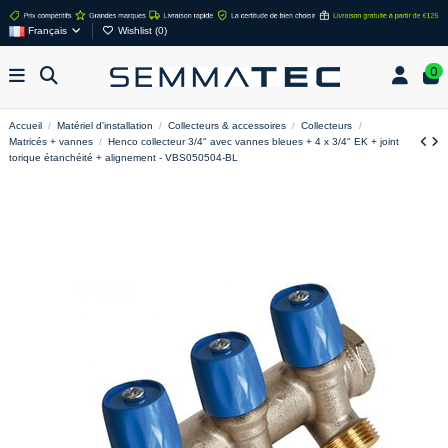
Français
Wishlist (
0
)
0
Accueil
Matériel d'installation
Collecteurs & accessoires
Collecteurs
Matricés + vannes
Henco collecteur 3/4" avec vannes bleues + 4 x 3/4" EK + joint
torique étanchéité + alignement - VBS050504-BL