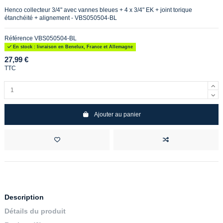
Henco collecteur 3/4" avec vannes bleues + 4 x 3/4" EK + joint torique
étanchéité + alignement - VBS050504-BL
Référence
VBS050504-BL
En stock : livraison en Benelux, France et Allemagne
27,99 €
TTC
Ajouter au panier
Description
Détails du produit