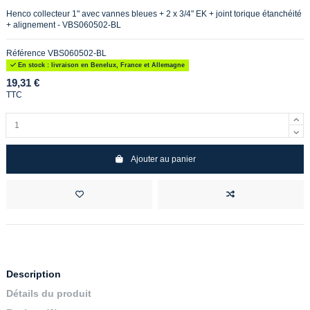
Henco collecteur 1" avec vannes bleues + 2 x 3/4" EK + joint torique étanchéité
+ alignement - VBS060502-BL
Référence
VBS060502-BL
En stock : livraison en Benelux, France et Allemagne
19,31 €
TTC
Ajouter au panier
Description
Détails du produit