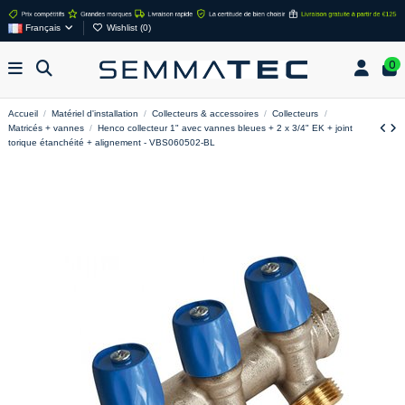
Français
Wishlist (
0
)
0
Accueil
Matériel d'installation
Collecteurs & accessoires
Collecteurs
Matricés + vannes
Henco collecteur 1" avec vannes bleues + 2 x 3/4" EK + joint
torique étanchéité + alignement - VBS060502-BL