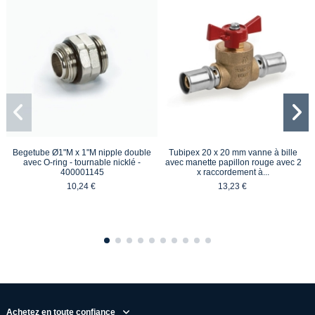
Begetube Ø1"M x 1"M nipple double
Tubipex 20 x 20 mm vanne à bille
avec O-ring - tournable nicklé -
avec manette papillon rouge avec 2
400001145
x raccordement à...
10,24 €
13,23 €
Achetez en toute confiance