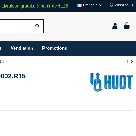
Français
Wishlist (
0
)
s
Ventilation
Promotions
.R15
 9002.R15