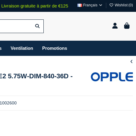
Français
Wishlist (
0
)
s
Ventilation
Promotions
2 5.75W-DIM-840-36D -
21002600