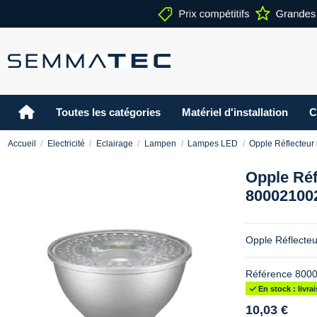
Toutes les catégories
Matériel d'installation
C
Accueil
Electricité
Eclairage
Lampen
Lampes LED
Opple Réflecte
Opple Ré
80002100
Opple Réflect
Référence
800
En stock : livr
10,03 €