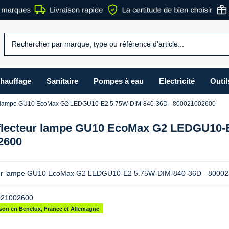
hauffage
Sanitaire
Pompes à eau
Electricité
Outil
ur lampe GU10 EcoMax G2 LEDGU10-E2 5.75W-DIM-840-36D - 800021002600
flecteur lampe GU10 EcoMax G2 LEDGU10-E
2600
eur lampe GU10 EcoMax G2 LEDGU10-E2 5.75W-DIM-840-36D - 8000
021002600
aison en Benelux, France et Allemagne