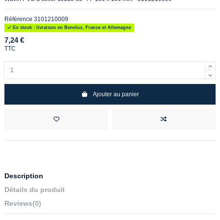
Référence
3101210009
En stock : livraison en Benelux, France et Allemagne
7,24 €
TTC
Ajouter au panier
Description
Détails du produit
Reviews
(0)