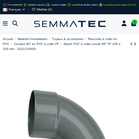
Français
Wishlist (
0
)
0
Accueil
Matériel d'installation
Tuyaux & accessoires
Raccords à coller en
PVC
Coudes 90° en PVC à coller FF
Wavin PVC à coller coude 88° FF 100 x
100 mm - 3101210009