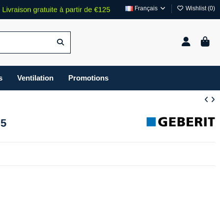
Français
Wishlist (
0
)
s
Ventilation
Promotions
.5