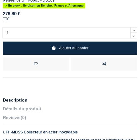
Référence
UFH-0605MDSS09
En stock : livraison en Benelux, France et Allemagne
279,80 €
TTC
Ajouter au panier
Description
Détails du produit
Reviews
(0)
UFH-MDSS Collecteur en acier inoxydable