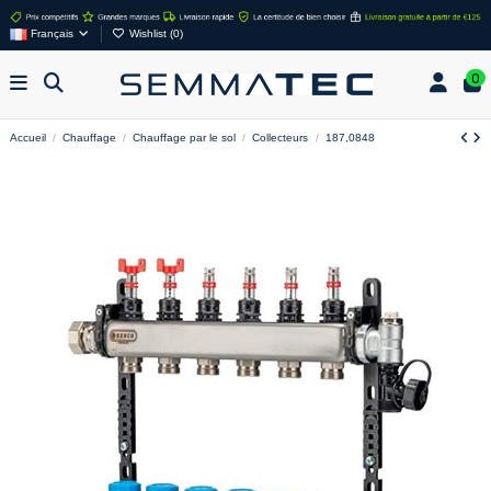
Français
Wishlist (
0
)
0
Accueil
Chauffage
Chauffage par le sol
Collecteurs
187,0848