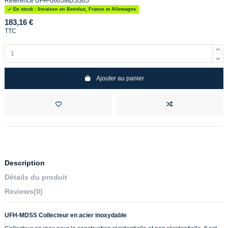
Référence
UFH-0605MDSS05
En stock : livraison en Benelux, France et Allemagne
183,16 €
TTC
Ajouter au panier
Description
Détails du produit
Reviews
(0)
UFH-MDSS Collecteur en acier inoxydable