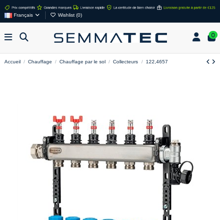
Français
Wishlist (
0
)
0
Accueil
Chauffage
Chauffage par le sol
Collecteurs
122,4657