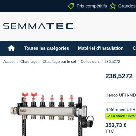
Toutes les catégories
Matériel d'installation
C
Accueil
Chauffage
Chauffage par le sol
Collecteurs
236,5272
236,5272
Henco UFH-MDSS
Référence
UFH
En stock : livr
353,73 €
TTC