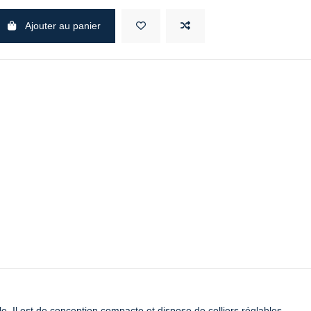
Ajouter au panier
lle. Il est de conception compacte et dispose de colliers réglables,