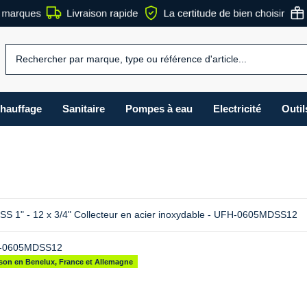
hauffage
Sanitaire
Pompes à eau
Electricité
Outil
 1" - 12 x 3/4" Collecteur en acier inoxydable - UFH-0605MDSS12
-0605MDSS12
aison en Benelux, France et Allemagne