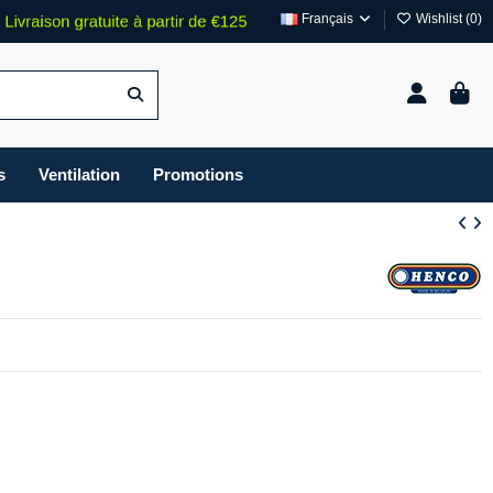
Français
Wishlist (
0
)
s
Ventilation
Promotions