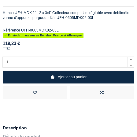
Henco UFH-MDK 1" - 2 x 3/4" Collecteur composite, réglable avec débitmètre,
vanne d'apport et purgueur d'air UFH-0605MDK02-03L
Référence
UFH-0605MDK02-03L
En stock : livraison en Benelux, France et Allemagne
119,23 €
TTC
Ajouter au panier
Description
Détails du produit