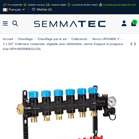
Français
Wishlist (
0
)
0
Accueil
Chauffage
Chauffage par le sol
Collecteurs
Henco UFH-MDK 1" -
2 x 3/4" Collecteur composite, réglable avec débitmètre, vanne d'apport et purgueur
d'air UFH-0605MDK02-03L