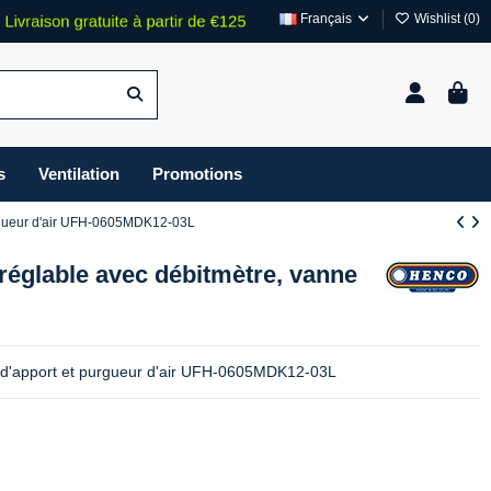
Français
Wishlist (
0
)
s
Ventilation
Promotions
purgueur d'air UFH-0605MDK12-03L
réglable avec débitmètre, vanne
e d'apport et purgueur d'air UFH-0605MDK12-03L