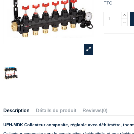
TTC
Description
Détails du produit
Reviews
(0)
UFH-MDK Collecteur composite, réglable avec débitmètre, therm
Collecteur composite pour la construction résidentielle et non résident