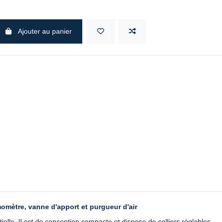
Ajouter au panier
omètre, vanne d'apport et purgueur d'air
ielle. Il est de conception compacte et dispose de colliers réglables,