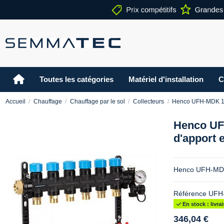
Toutes les catégories
Matériel d'installation
C
Accueil
Chauffage
Chauffage par le sol
Collecteurs
Henco UFH-MDK 1" -
Henco UFH
d'apport 
Henco UFH-MDK 1
Référence
UFH
En stock : livr
346,04 €