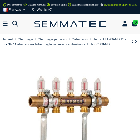
Français
Wishlist (
0
)
0
Accueil
Chauffage
Chauffage par le sol
Collecteurs
Henco UFH-06-MD 1" -
8 x 3/4" Collecteur en laiton, réglable, avec débitmètres - UFH-060508-MD