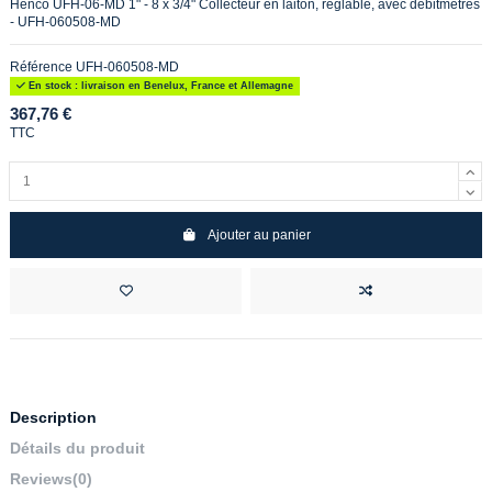
Henco UFH-06-MD 1" - 8 x 3/4" Collecteur en laiton, réglable, avec débitmètres
- UFH-060508-MD
Référence
UFH-060508-MD
En stock : livraison en Benelux, France et Allemagne
367,76 €
TTC
Ajouter au panier
Description
Détails du produit
Reviews
(0)