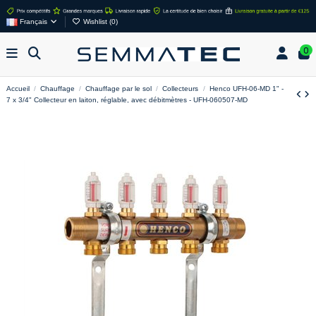
Français
Wishlist (
0
)
0
Accueil
Chauffage
Chauffage par le sol
Collecteurs
Henco UFH-06-MD 1" -
7 x 3/4" Collecteur en laiton, réglable, avec débitmètres - UFH-060507-MD