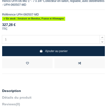
Henco UFH-06-MD 1" - 7 x 3/4" Collecteur en laiton, réglable, avec débitmètres
- UFH-060507-MD
Référence
UFH-060507-MD
En stock : livraison en Benelux, France et Allemagne
327,28 €
TTC
Ajouter au panier
Description
Détails du produit
Reviews
(0)