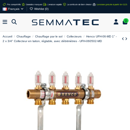
Français
Wishlist (
0
)
0
Accueil
Chauffage
Chauffage par le sol
Collecteurs
Henco UFH-06-MD 1" -
2 x 3/4" Collecteur en laiton, réglable, avec débitmètres - UFH-060502-MD