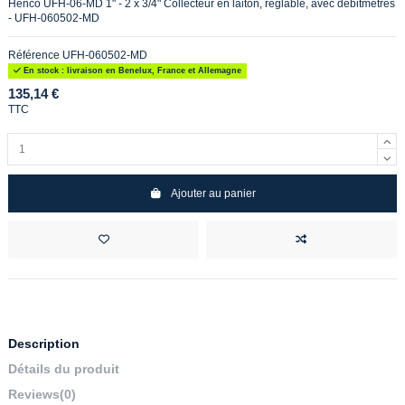
Henco UFH-06-MD 1" - 2 x 3/4" Collecteur en laiton, réglable, avec débitmètres
- UFH-060502-MD
Référence
UFH-060502-MD
En stock : livraison en Benelux, France et Allemagne
135,14 €
TTC
Ajouter au panier
Description
Détails du produit
Reviews
(0)