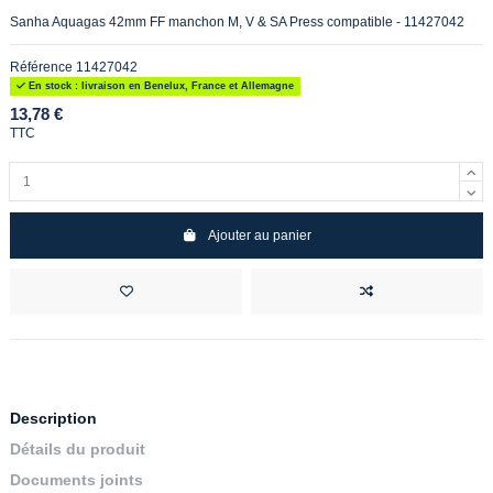
Sanha Aquagas 42mm FF manchon M, V & SA Press compatible - 11427042
Référence
11427042
En stock : livraison en Benelux, France et Allemagne
13,78 €
TTC
Ajouter au panier
Description
Détails du produit
Documents joints