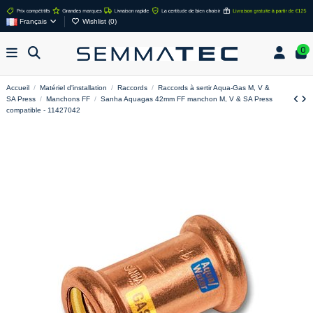
Français
Wishlist (
0
)
0
Accueil
Matériel d'installation
Raccords
Raccords à sertir Aqua-Gas M, V &
SA Press
Manchons FF
Sanha Aquagas 42mm FF manchon M, V & SA Press
compatible - 11427042